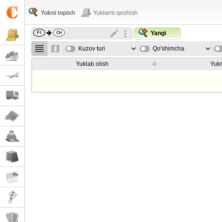
Yukni topish
Yuklarni qoshish
Yangi
Kuzov turi
Qo'shimcha
parametrla
Yuklab olish
Yukn