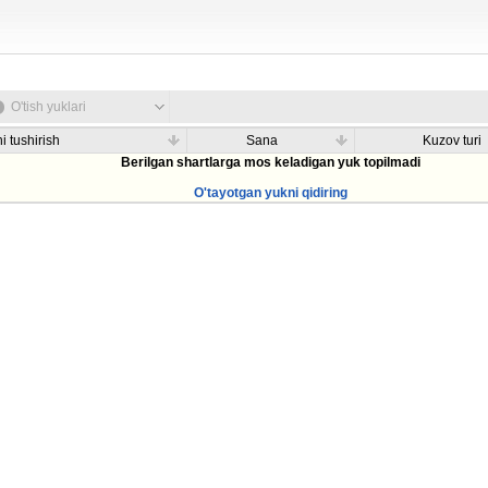
O'tish yuklari
i tushirish
Sana
Kuzov turi
Berilgan shartlarga mos keladigan yuk topilmadi
O'tayotgan yukni qidiring