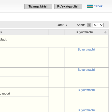
o'zbek
Tizimga kirish
Ro'yxatga olish
Jami:
7
Sahifa
1
uk
Buyurtmachi
iladi.
Buyurtmachi
Buyurtmachi
Buyurtmachi
, yuqori
Buyurtmachi