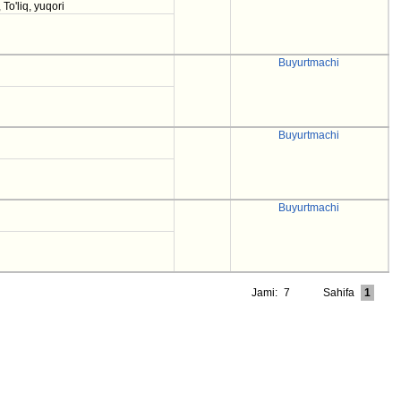
 To'liq, yuqori
Buyurtmachi
Buyurtmachi
Buyurtmachi
Jami:
7
Sahifa
1