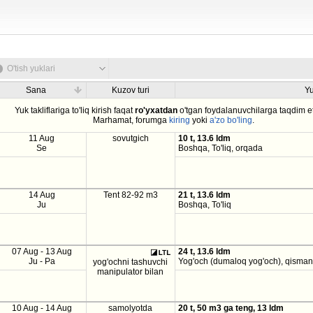
O'tish yuklari
Sana
Kuzov turi
Y
Yuk takliflariga to'liq kirish faqat
ro'yxatdan
o'tgan foydalanuvchilarga taqdim et
Marhamat, forumga
kiring
yoki
a'zo bo'ling
.
11 Aug
sovutgich
10 t, 13.6 ldm
Se
Boshqa, To'liq, orqada
14 Aug
Tent 82-92 m3
21 t, 13.6 ldm
Ju
Boshqa, To'liq
07 Aug - 13 Aug
24 t, 13.6 ldm
Ju - Pa
Yog'och (dumaloq yog'och), qisman
yog'ochni tashuvchi
manipulator bilan
10 Aug - 14 Aug
samolyotda
20 t, 50 m3 ga teng, 13 ldm