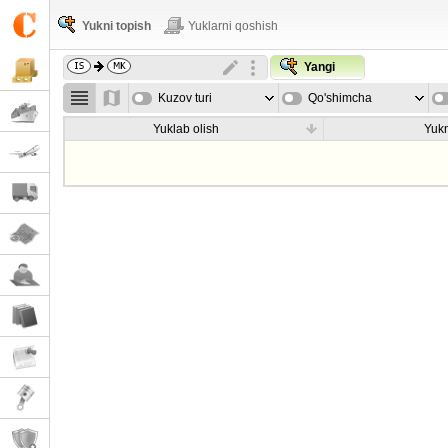
Yukni topish
Yuklarni qoshish
Yangi
Kuzov turi
Qo'shimcha
parametrla
Yuklab olish
Yukn