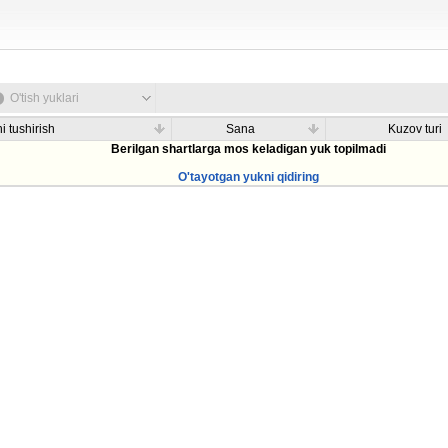
O'tish yuklari
i tushirish
Sana
Kuzov turi
Berilgan shartlarga mos keladigan yuk topilmadi
O'tayotgan yukni qidiring