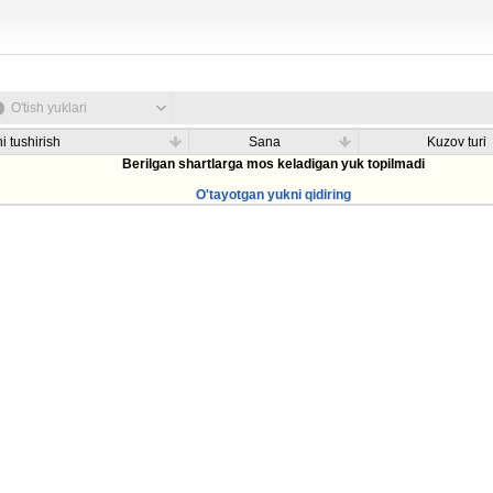
O'tish yuklari
i tushirish
Sana
Kuzov turi
Berilgan shartlarga mos keladigan yuk topilmadi
O'tayotgan yukni qidiring