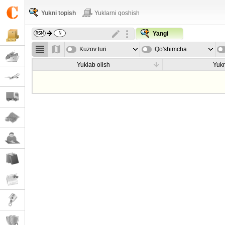
Yukni topish
Yuklarni qoshish
Yangi
Kuzov turi
Qo'shimcha
parametrla
Yuklab olish
Yukn