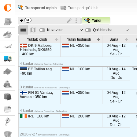
Transportni topish
Transport qo'shish
Yangi
Kuzov turi
Qo'shimcha
parametrla
Yuklab olish
Yukni tushirish
Sana
DK 9 Aalborg,
NL
+350 km
04 Aug - 12
Hirtshals, DK9850
Aug
+400 km
Se - Ch
4 kunlar
platforma Daniya - Gollandiya
EE Tallinn reg.
NL
+100 km
10 Aug - 14
Te
+90 km
Aug
Du - Ju
3 kunlar
Tent 82-92 m3 Estoniya - Gollandiya
FIN 01 Vantaa,
NL
+350 km
04 Aug - 12
Vantaa
+350 km
Aug
Se - Ch
4 kunlar
platforma Finlandiya - Gollandiya
IRL
+100 km
NL
+200 km
10 Aug - 12
Aug
Du - Ch
2026-7-27
sovutgich Irlandiya - Gollandiya