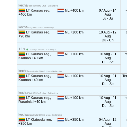
kecha
Tent 82-92 m3 Litva - Gollandiya
LT Kaunas reg.
NL
+400 km
07 Aug - 14
+400 km
Aug
Ju - Ju
kecha
<2т, 20m3 Litva - Gollandiya
LT Kaunas reg.
NL
+100 km
10 Aug - 12
+90 km
Aug
Du - Ch
12 s
sovutgich Litva - Gollandiya
LT Kaunas reg.,
NL
+100 km
10 Aug - 11
m
Kaunas
+40 km
Aug
Du - Se
kecha
megatrailer 100m3 Litva - Gollandiya
LT Kaunas reg.,
NL
+100 km
10 Aug - 11
Te
Kaunas
+40 km
Aug
Du - Se
kecha
Tent 82-92 m3 Litva - Gollandiya
LT Kaunas reg.,
NL
+100 km
10 Aug - 11
m
Raseiniai
+40 km
Aug
Du - Se
kecha
megatrailer 100m3 Litva - Gollandiya
LT Klaipeda reg.
NL
+350 km
04 Aug - 12
+350 km
Aug