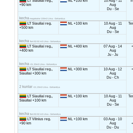
LT Siauliai reg.,
NL
+100 km
10 Aug - 11
m
+90 km
Aug
Du - Se
kecha
megatrailer 100m3 Litva - Gollandiya
LT Siauliai reg.
NL
+100 km
10 Aug - 11
Te
+500 km
Aug
Du - Se
kecha
Tent 82-92 m3 Litva - Gollandiya
LT Siauliai reg.,
NL
+400 km
07 Aug - 14
+400 km
Aug
Ju - Ju
kecha
<2т, 20m3 Litva - Gollandiya
LT Siauliai reg.,
NL
+300 km
10 Aug - 12
Siauliai
+300 km
Aug
Du - Ch
2 kunlar
<2т, 20m3 Litva - Gollandiya
LT Siauliai reg.,
NL
+100 km
10 Aug - 11
Te
Siauliai
+100 km
Aug
Du - Se
kecha
Tent 82-92 m3 Litva - Gollandiya
LT Vilnius reg.
NL
+100 km
03 Aug - 10
+90 km
Aug
Du - Du