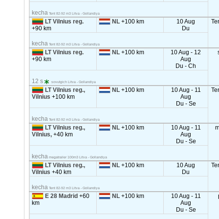
kecha
Tent 82-92 m3 Litva - Gollandiya
LT Vilnius reg.
NL
+100 km
10 Aug
Te
+90 km
Du
kecha
Tent 82-92 m3 Litva - Gollandiya
LT Vilnius reg.
NL
+100 km
10 Aug - 12
+90 km
Aug
Du - Ch
12 s
sovutgich Litva - Gollandiya
LT Vilnius reg.,
NL
+100 km
10 Aug - 11
Te
Vilnius
+100 km
Aug
Du - Se
kecha
Tent 82-92 m3 Litva - Gollandiya
LT Vilnius reg.,
NL
+100 km
10 Aug - 11
m
Vilnius,
+40 km
Aug
Du - Se
kecha
megatrailer 100m3 Litva - Gollandiya
LT Vilnius reg.,
NL
+100 km
10 Aug
Te
Vilnius
+40 km
Du
kecha
Tent 82-92 m3 Litva - Gollandiya
E 28 Madrid
+60
NL
+100 km
10 Aug - 11
km
Aug
Du - Se