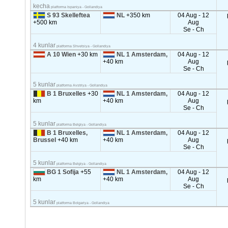
kecha
platforma Ispaniya - Gollandiya
S 93 Skelleftea
NL
+350 km
04 Aug - 12
+500 km
Aug
Se - Ch
4 kunlar
platforma Shvetsiya - Gollandiya
A 10 Wien
+30 km
NL 1 Amsterdam,
04 Aug - 12
+40 km
Aug
Se - Ch
5 kunlar
platforma Avstriya - Gollandiya
B 1 Bruxelles
+30
NL 1 Amsterdam,
04 Aug - 12
km
+40 km
Aug
Se - Ch
5 kunlar
platforma Belgiya - Gollandiya
B 1 Bruxelles,
NL 1 Amsterdam,
04 Aug - 12
Brussel
+40 km
+40 km
Aug
Se - Ch
5 kunlar
platforma Belgiya - Gollandiya
BG 1 Sofija
+55
NL 1 Amsterdam,
04 Aug - 12
km
+40 km
Aug
Se - Ch
5 kunlar
platforma Bolgariya - Gollandiya