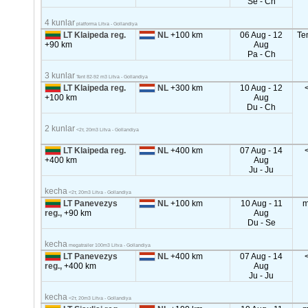
Se - Ch
4 kunlar
platforma Litva - Gollandiya
LT Klaipeda reg.
NL
+100 km
06 Aug - 12
Te
+90 km
Aug
Pa - Ch
3 kunlar
Tent 82-92 m3 Litva - Gollandiya
LT Klaipeda reg.
NL
+300 km
10 Aug - 12
+100 km
Aug
Du - Ch
2 kunlar
<2т, 20m3 Litva - Gollandiya
LT Klaipeda reg.
NL
+400 km
07 Aug - 14
+400 km
Aug
Ju - Ju
kecha
<2т, 20m3 Litva - Gollandiya
LT Panevezys
NL
+100 km
10 Aug - 11
m
reg.,
+90 km
Aug
Du - Se
kecha
megatrailer 100m3 Litva - Gollandiya
LT Panevezys
NL
+400 km
07 Aug - 14
reg.,
+400 km
Aug
Ju - Ju
kecha
<2т, 20m3 Litva - Gollandiya