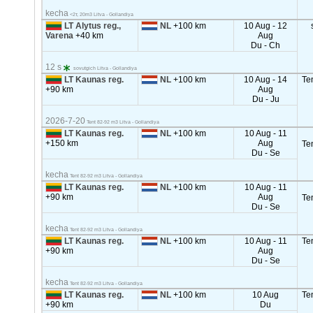
kecha
<2т, 20m3 Litva - Gollandiya
LT Alytus reg.,
NL
+100 km
10 Aug - 12
Varena
+40 km
Aug
Du - Ch
12 s
sovutgich Litva - Gollandiya
LT Kaunas reg.
NL
+100 km
10 Aug - 14
Te
+90 km
Aug
Du - Ju
2026-7-20
Tent 82-92 m3 Litva - Gollandiya
LT Kaunas reg.
NL
+100 km
10 Aug - 11
+150 km
Aug
Te
Du - Se
kecha
Tent 82-92 m3 Litva - Gollandiya
LT Kaunas reg.
NL
+100 km
10 Aug - 11
+90 km
Aug
Te
Du - Se
kecha
Tent 82-92 m3 Litva - Gollandiya
LT Kaunas reg.
NL
+100 km
10 Aug - 11
Te
+90 km
Aug
Du - Se
kecha
Tent 82-92 m3 Litva - Gollandiya
LT Kaunas reg.
NL
+100 km
10 Aug
Te
+90 km
Du