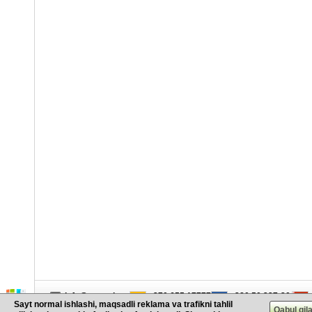
info@cargo.lt
+370 655 17777
+380 50 337-20-47
Sayt normal ishlashi, maqsadli reklama va trafikni tahlil