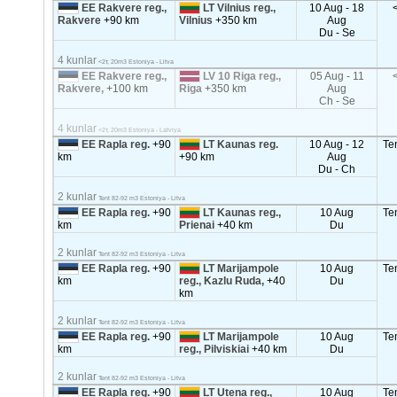
EE Rakvere reg.,
LT Vilnius reg.,
10 Aug - 18
Rakvere
+90 km
Vilnius
+350 km
Aug
Du - Se
4 kunlar
<2т, 20m3 Estoniya - Litva
EE Rakvere reg.,
LV 10 Riga reg.,
05 Aug - 11
Rakvere,
+100 km
Riga
+350 km
Aug
Ch - Se
4 kunlar
<2т, 20m3 Estoniya - Latviya
EE Rapla reg.
+90
LT Kaunas reg.
10 Aug - 12
Te
km
+90 km
Aug
Du - Ch
2 kunlar
Tent 82-92 m3 Estoniya - Litva
EE Rapla reg.
+90
LT Kaunas reg.,
10 Aug
Te
km
Prienai
+40 km
Du
2 kunlar
Tent 82-92 m3 Estoniya - Litva
EE Rapla reg.
+90
LT Marijampole
10 Aug
Te
km
reg., Kazlu Ruda,
+40
Du
km
2 kunlar
Tent 82-92 m3 Estoniya - Litva
EE Rapla reg.
+90
LT Marijampole
10 Aug
Te
km
reg., Pilviskiai
+40 km
Du
2 kunlar
Tent 82-92 m3 Estoniya - Litva
EE Rapla reg.
+90
LT Utena reg.,
10 Aug
Te