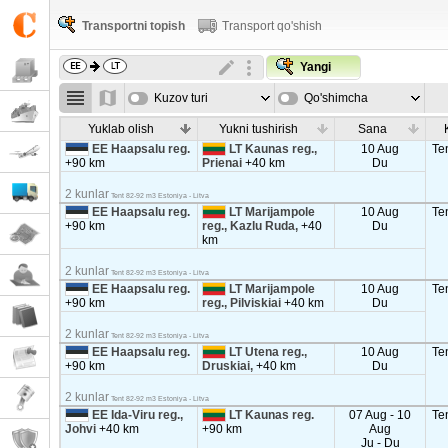
Transportni topish
Transport qo'shish
Yangi
Kuzov turi
Qo'shimcha
parametrla
Yuklab olish
Yukni tushirish
Sana
EE Haapsalu reg.
LT Kaunas reg.,
10 Aug
Te
+90 km
Prienai
+40 km
Du
2 kunlar
Tent 82-92 m3 Estoniya - Litva
EE Haapsalu reg.
LT Marijampole
10 Aug
Te
+90 km
reg., Kazlu Ruda,
+40
Du
km
2 kunlar
Tent 82-92 m3 Estoniya - Litva
EE Haapsalu reg.
LT Marijampole
10 Aug
Te
+90 km
reg., Pilviskiai
+40 km
Du
2 kunlar
Tent 82-92 m3 Estoniya - Litva
EE Haapsalu reg.
LT Utena reg.,
10 Aug
Te
+90 km
Druskiai,
+40 km
Du
2 kunlar
Tent 82-92 m3 Estoniya - Litva
EE Ida-Viru reg.,
LT Kaunas reg.
07 Aug - 10
Te
Johvi
+40 km
+90 km
Aug
Ju - Du