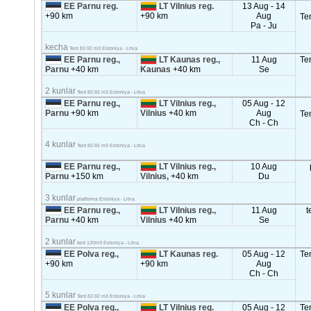
EE Parnu reg.
LT Vilnius reg.
13 Aug - 14
+90 km
+90 km
Aug
Te
Pa - Ju
kecha
Tent 82-92 m3 Estoniya - Litva
EE Parnu reg.,
LT Kaunas reg.,
11 Aug
Te
Parnu
+40 km
Kaunas
+40 km
Se
2 kunlar
Tent 82-92 m3 Estoniya - Litva
EE Parnu reg.,
LT Vilnius reg.,
05 Aug - 12
Parnu
+90 km
Vilnius
+40 km
Aug
Te
Ch - Ch
4 kunlar
Tent 82-92 m3 Estoniya - Litva
EE Parnu reg.,
LT Vilnius reg.,
10 Aug
Parnu
+150 km
Vilnius,
+40 km
Du
3 kunlar
platforma Estoniya - Litva
EE Parnu reg.,
LT Vilnius reg.,
11 Aug
t
Parnu
+40 km
Vilnius
+40 km
Se
2 kunlar
tent 120m3 Estoniya - Litva
EE Polva reg.,
LT Kaunas reg.
05 Aug - 12
Te
+90 km
+90 km
Aug
Ch - Ch
5 kunlar
Tent 82-92 m3 Estoniya - Litva
EE Polva reg.,
LT Vilnius reg.
05 Aug - 12
Te