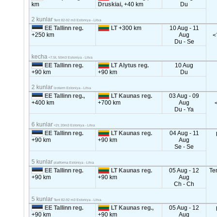
km
Druskiai,
+40 km
Du
2 kunlar
Tent 82-92 m3 Estoniya - Litva
EE Tallinn reg.
LT
+300 km
10 Aug - 11
+250 km
Aug
<
Du - Se
kecha
<7.5t, 50m3 Estoniya - Litva
EE Tallinn reg.
LT Alytus reg.
10 Aug
+90 km
+90 km
Du
2 kunlar
Izoterm Estoniya - Litva
EE Tallinn reg.,
LT Kaunas reg.
03 Aug - 09
+400 km
+700 km
Aug
Du - Ya
6 kunlar
<2т, 20m3 Estoniya - Litva
EE Tallinn reg.
LT Kaunas reg.
04 Aug - 11
+90 km
+90 km
Aug
Se - Se
5 kunlar
platforma Estoniya - Litva
EE Tallinn reg.
LT Kaunas reg.
05 Aug - 12
Te
+90 km
+90 km
Aug
Ch - Ch
5 kunlar
Tent 82-92 m3 Estoniya - Litva
EE Tallinn reg.
LT Kaunas reg.,
05 Aug - 12
+90 km
+90 km
Aug