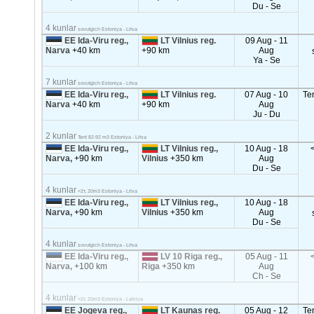
Du - Se
4 kunlar
sovutgich Estoniya - Litva
EE Ida-Viru reg.,
LT Vilnius reg.
09 Aug - 11
Narva
+40 km
+90 km
Aug
Ya - Se
7 kunlar
sovutgich Estoniya - Litva
EE Ida-Viru reg.,
LT Vilnius reg.
07 Aug - 10
Te
Narva
+40 km
+90 km
Aug
Ju - Du
2 kunlar
Tent 82-92 m3 Estoniya - Litva
EE Ida-Viru reg.,
LT Vilnius reg.,
10 Aug - 18
Narva,
+90 km
Vilnius
+350 km
Aug
Du - Se
4 kunlar
<2т, 20m3 Estoniya - Litva
EE Ida-Viru reg.,
LT Vilnius reg.,
10 Aug - 18
Narva,
+90 km
Vilnius
+350 km
Aug
Du - Se
4 kunlar
sovutgich Estoniya - Litva
EE Ida-Viru reg.,
LV 10 Riga reg.,
05 Aug - 11
Narva,
+100 km
Riga
+350 km
Aug
Ch - Se
4 kunlar
<2т, 20m3 Estoniya - Latviya
EE Jogeva reg.,
LT Kaunas reg.
05 Aug - 12
Te