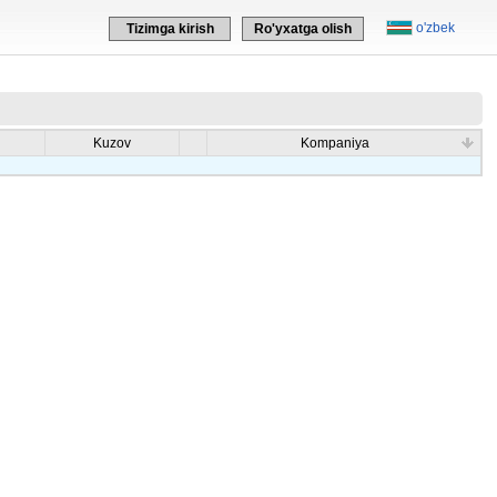
o'zbek
Tizimga kirish
Ro'yxatga olish
Kuzov
Kompaniya