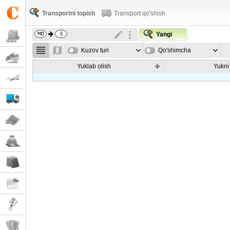
Transportni topish
Transport qo'shish
Yangi
Kuzov turi
Qo'shimcha
parametrla
Yuklab olish
Yukni